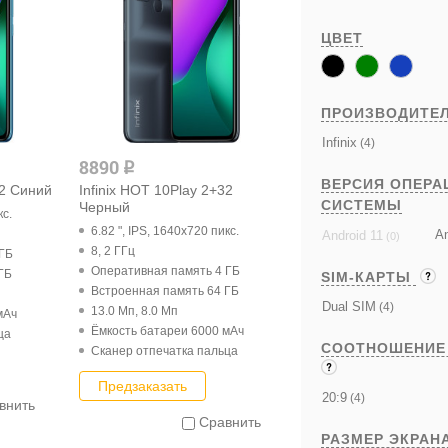
ЦВЕТ
ПРОИЗВОДИТЕ
Infinix
(4)
8890
q
ВЕРСИЯ ОПЕРА
32 Синий
Infinix HOT 10Play 2+32
СИСТЕМЫ
Черный
кс.
6.82 ", IPS, 1640x720 пикс.
An
Android 11
(0)
8, 2 ГГц
 ГБ
Оперативная память 4 ГБ
ГБ
SIM-КАРТЫ
Встроенная память 64 ГБ
Dual SIM
(4)
13.0 Мп, 8.0 Мп
мАч
Ёмкость батареи 6000 мАч
ца
СООТНОШЕНИЕ
Cканер отпечатка пальца
Предзаказать
20:9
(4)
внить
Сравнить
РАЗМЕР ЭКРАН