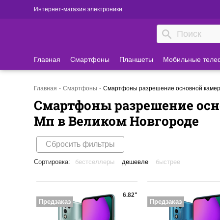
Интернет-магазин электроники
Главная
Смартфоны
Планшеты
Мобильные теле
Главная
Смартфоны
Смартфоны разрешение основной камеры
Смартфоны разрешение осн
Мп в Великом Новгороде
Сбросить фильтры
Сортировка:
бестселлеры
дешевле
быстрее
6.82"
Предзаказ
Предзаказ