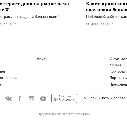
e теряет доли на рынке из-за
Какие приложени
ne X
скачивали больше
 страны пострадали больше всего?
Небольшой рейтинг са
кабря 2017
08 декабря 2017
Акции
О компан
Контакты
нег
Корпорат
соглашение
Партнера
а
Пресс-цен
Мы принимаем к оплате:
:
Facebook
Instagram
YouTube
Vkontakte
Предложения не являются офертой