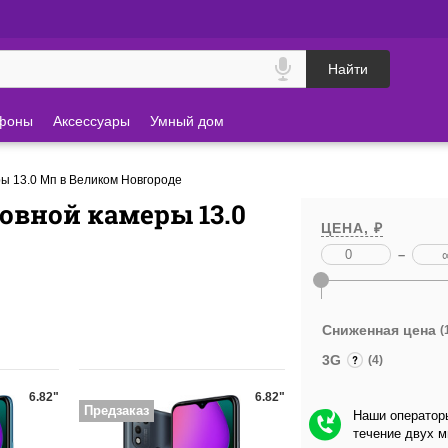
Найти
фоны
Аксессуары
Умный дом
 13.0 Мп в Великом Новгороде
овной камеры 13.0
ЦЕНА, ₽
–
Сниженная цена
(
3G
(4)
6.82"
6.82"
Предзаказ
Наши операторы
течение двух 