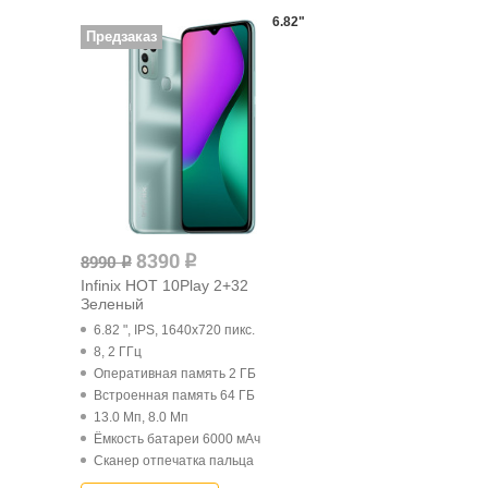
6.82"
Предзаказ
8390
8990
q
q
Infinix HOT 10Play 2+32
Зеленый
6.82 ", IPS, 1640x720 пикс.
8, 2 ГГц
Оперативная память 2 ГБ
Встроенная память 64 ГБ
13.0 Мп, 8.0 Мп
Ёмкость батареи 6000 мАч
Cканер отпечатка пальца