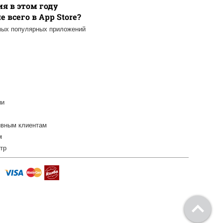
я в этом году
 всего в App Store?
мых популярных приложений
ии
ивным клиентам
м
тр