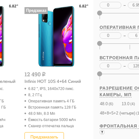
–
6.82"
6.82"
Предзаказ
ОПЕРАТИВНАЯ 
–
ВСТРОЕННАЯ П
–
12 490
q
 Зеленый
Infinix HOT 10S 4+64 Синий
РАЗРЕШЕНИЕ 
кс.
6.82 ", IPS, 1640x720 пикс.
КАМЕРЫ,
МП
8, 2 ГГц
 ГБ
Оперативная память 4 ГБ
48.0
13.0
(6)
(4)
 ГБ
Встроенная память 128 ГБ
48+8+5+2 (четыре)
(1
48.0 Мп, 8.0 Мп
мАч
Ёмкость батареи 5000 мАч
ФРОНТАЛЬНАЯ
ца
Cканер отпечатка пальца
Предзаказать