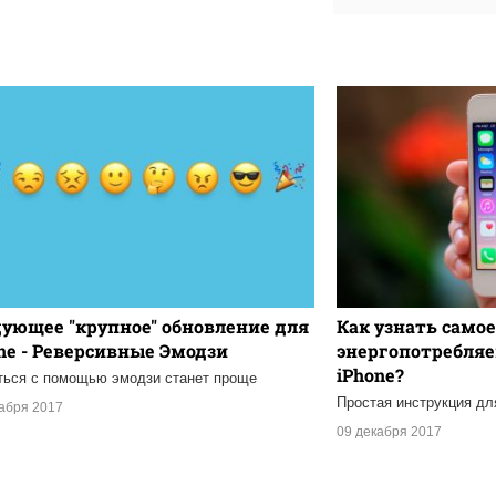
ующее "крупное" обновление для
Как узнать самое
ne - Реверсивные Эмодзи
энергопотребля
iPhone?
ься с помощью эмодзи станет проще
Простая инструкция дл
кабря 2017
09 декабря 2017