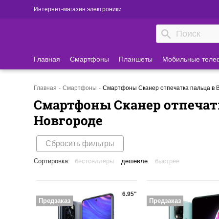
Интернет-магазин электроники
Главная
Смартфоны
Планшеты
Мобильные теле
Главная
Смартфоны
Смартфоны Cканер отпечатка пальца в 
Смартфоны Cканер отпечат
Новгороде
Сбросить фильтры
Сортировка:
бестселлеры
дешевле
быстрее
6.95"
Предзаказ
Предзаказ