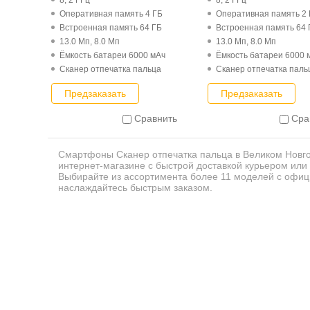
8, 2 ГГц
8, 2 ГГц
Оперативная память 4 ГБ
Оперативная память 2
Встроенная память 64 ГБ
Встроенная память 64 
13.0 Мп, 8.0 Мп
13.0 Мп, 8.0 Мп
Ёмкость батареи 6000 мАч
Ёмкость батареи 6000 
Cканер отпечатка пальца
Cканер отпечатка паль
Предзаказать
Предзаказать
Сравнить
Сра
Смартфоны Cканер отпечатка пальца в Великом Новго
интернет-магазине с быстрой доставкой курьером или 
Выбирайте из ассортимента более 11 моделей с офиц
наслаждайтесь быстрым заказом.