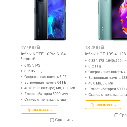
17 990
13 490
q
q
Infinix NOTE 10Pro 6+64
Infinix HOT 10S 4+12
Черный
6.82 ", IPS, 1640x720 пи
6.95 ", IPS
8, 2 ГГц
8, 2.05 ГГц
Оперативная память 4
Оперативная память 6 ГБ
Встроенная память 128
Встроенная память 64 ГБ
48.0 Мп, 8.0 Мп
48+8+5+2 (четыре) Мп, 16.0 Мп
Ёмкость батареи 5000 
Ёмкость батареи 5000 мАч
Cканер отпечатка паль
Cканер отпечатка пальца
Предзаказать
Предзаказать
Сра
Сравнить