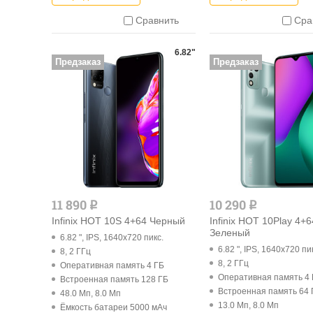
Сравнить
Сра
6.82"
Предзаказ
Предзаказ
11 890
10 290
q
q
Infinix HOT 10S 4+64 Черный
Infinix HOT 10Play 4+6
Зеленый
6.82 ", IPS, 1640x720 пикс.
6.82 ", IPS, 1640x720 пи
8, 2 ГГц
8, 2 ГГц
Оперативная память 4 ГБ
Оперативная память 4
Встроенная память 128 ГБ
Встроенная память 64 
48.0 Мп, 8.0 Мп
13.0 Мп, 8.0 Мп
Ёмкость батареи 5000 мАч