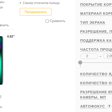
мАч
Cканер отпечатка пальца
ПОКРЫТИЕ КОР
ца
Предзаказать
МАТЕРИАЛ КОР
Сравнить
ТИП ЭКРАНА
внить
РАЗРЕШЕНИЕ,
П
6.82"
ПОДДЕРЖКА К
ЧАСТОТА ПРОЦ
–
КОЛИЧЕСТВО 
КОЛИЧЕСТВО 
РАЗРЕШЕНИЕ В
2
КАМЕРЫ,
МП
АВТОФОКУС
кс.