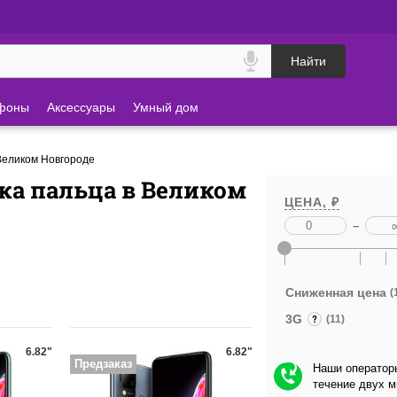
Найти
фоны
Аксессуары
Умный дом
Великом Новгороде
ка пальца в Великом
ЦЕНА, ₽
–
Сниженная цена
(
3G
(11)
6.82"
6.82"
Предзаказ
Наши операторы
течение двух 