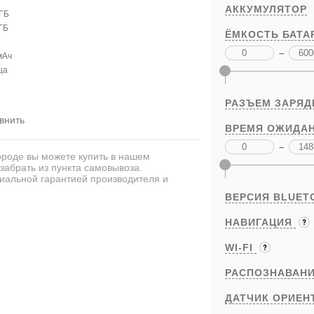
АККУМУЛЯТОР
 ГБ
ГБ
ЁМКОСТЬ БАТА
–
мАч
ца
РАЗЪЕМ ЗАРЯД
внить
ВРЕМЯ ОЖИДАН
–
роде вы можете купить в нашем
забрать из пункта самовывоза.
иальной гарантией производителя и
ВЕРСИЯ BLUET
НАВИГАЦИЯ
WI-FI
РАСПОЗНАВАНИ
ДАТЧИК ОРИЕН