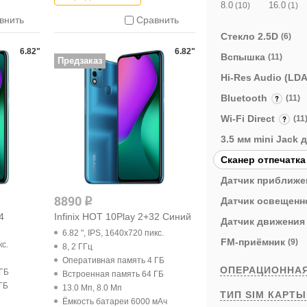
8.0
16.0
(10)
(1)
внить
Сравнить
Стекло 2.5D
(6)
6.82"
6.82"
Вспышка
(11)
Предзаказ
Hi-Res Audio (LD
Bluetooth
(11)
Wi-Fi Direct
(11
3.5 мм mini Jack
Cканер отпечатк
Датчик приближ
8890
Датчик освещен
q
4
Infinix HOT 10Play 2+32 Синий
Датчик движени
6.82 ", IPS, 1640x720 пикс.
FM-приёмник
(9)
кс.
8, 2 ГГц
Оперативная память 4 ГБ
ОПЕРАЦИОННА
 ГБ
Встроенная память 64 ГБ
ГБ
13.0 Мп, 8.0 Мп
ТИП SIM КАРТ
Ёмкость батареи 6000 мАч