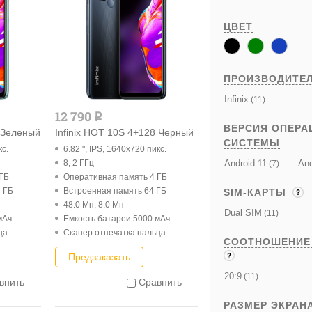
ЦВЕТ
ПРОИЗВОДИТЕ
Infinix
(11)
12 790
q
ВЕРСИЯ ОПЕРА
8 Зеленый
Infinix HOT 10S 4+128 Черный
СИСТЕМЫ
кс.
6.82 ", IPS, 1640x720 пикс.
Android 11
And
8, 2 ГГц
(7)
 ГБ
Оперативная память 4 ГБ
 ГБ
Встроенная память 64 ГБ
SIM-КАРТЫ
48.0 Мп, 8.0 Мп
Dual SIM
(11)
мАч
Ёмкость батареи 5000 мАч
ца
Cканер отпечатка пальца
СООТНОШЕНИЕ
Предзаказать
20:9
(11)
внить
Сравнить
РАЗМЕР ЭКРАН