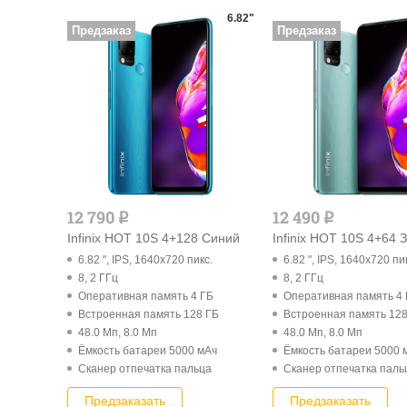
6.82"
Предзаказ
Предзаказ
12 790
12 490
q
q
Infinix HOT 10S 4+128 Синий
Infinix HOT 10S 4+64
6.82 ", IPS, 1640x720 пикс.
6.82 ", IPS, 1640x720 пи
8, 2 ГГц
8, 2 ГГц
Оперативная память 4 ГБ
Оперативная память 4
Встроенная память 128 ГБ
Встроенная память 128
48.0 Мп, 8.0 Мп
48.0 Мп, 8.0 Мп
Ёмкость батареи 5000 мАч
Ёмкость батареи 5000 
Cканер отпечатка пальца
Cканер отпечатка паль
Предзаказать
Предзаказать