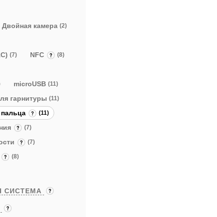
Двойная камера
(2)
AC)
NFC
(7)
(8)
microUSB
)
(11)
 для гарнитуры
(11)
а пальца
(11)
ения
(7)
ности
(7)
я
(8)
Я СИСТЕМА
Ы