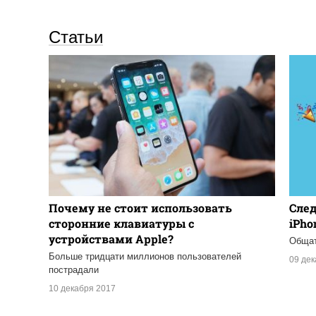
Статьи
Почему не стоит использовать
След
сторонние клавиатуры с
iPho
устройствами Apple?
Общат
Больше тридцати миллионов пользователей
09 де
пострадали
10 декабря 2017