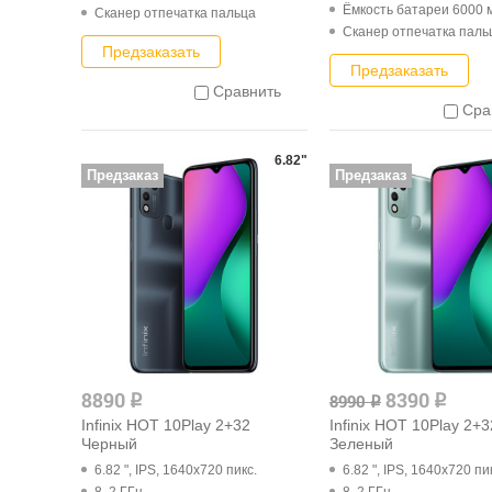
Ёмкость батареи 6000 
Cканер отпечатка пальца
Cканер отпечатка паль
Предзаказать
Предзаказать
Сравнить
Сра
6.82"
Предзаказ
Предзаказ
8890
8390
8990
q
q
q
Infinix HOT 10Play 2+32
Infinix HOT 10Play 2+3
Черный
Зеленый
6.82 ", IPS, 1640x720 пикс.
6.82 ", IPS, 1640x720 пи