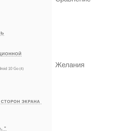
ЛЬ
ЦИОННОЙ
Желания
roid 10 Go
(4)
 СТОРОН ЭКРАНА
А,
"