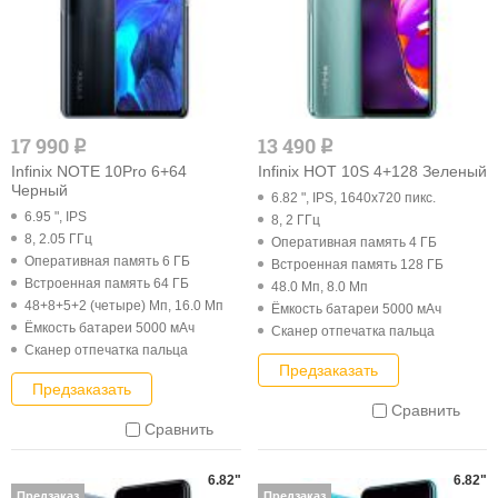
17 990
13 490
q
q
Infinix NOTE 10Pro 6+64
Infinix HOT 10S 4+128 Зеленый
Черный
6.82 ", IPS, 1640x720 пикс.
6.95 ", IPS
8, 2 ГГц
8, 2.05 ГГц
Оперативная память 4 ГБ
Оперативная память 6 ГБ
Встроенная память 128 ГБ
Встроенная память 64 ГБ
48.0 Мп, 8.0 Мп
48+8+5+2 (четыре) Мп, 16.0 Мп
Ёмкость батареи 5000 мАч
Ёмкость батареи 5000 мАч
Cканер отпечатка пальца
Cканер отпечатка пальца
Предзаказать
Предзаказать
Сравнить
Сравнить
6.82"
6.82"
Предзаказ
Предзаказ